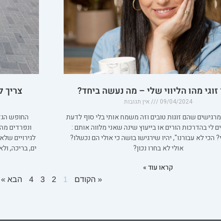
 זוגי מהו הליווי שלי – מה נעשה ביחד?
צריך ל
09/04/2024
אין תגובות
מרגישים שהם זוגות טובים וזה משמח אותי בלי סוף לדעת
החופש הגד
ם לי בהדרכות הורים או בייעוץ שינה שאני מלווה אותם :
ונפרדים מהג
י? הכי לא עבורנו", יהיו שירגישו בושה כי אולי הם נכשלו?
לגירויים שלא
אולי לא בחרו נכון?
ים, בריכה, ו
קראו עוד »
« הקודם
1
2
3
4
הבא »