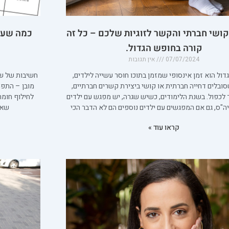
קושי חברתי והקשר לזוגיות שלכם – כל זה
כמה שעות
קורה בחופש הגדול.
07/07/2024
אין תגובות
ול הוא זמן אינסופי שמזמן בתוכו חוסר עשייה לילדים,
חשיבות של שע
סובלים דחייה חברתית או קושי ביצירת קשרים חברתיים,
מובן – התפת
 לכפול. בשנת הלימודים, כשיש שגרה, יש מפגש עם ילדים
לחילוף חומר
יה"ס, גם אם המפגשים עם ילדים נוספים הם לא הדבר הכי
שאו
קראו עוד »