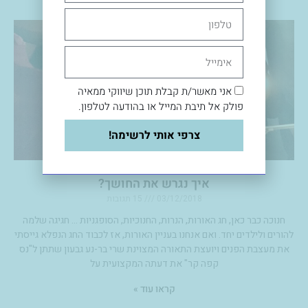
טלפון
אימייל
אני מאשר/ת קבלת תוכן שיווקי ממאיה
פולק אל תיבת המייל או בהודעה לטלפון.
צרפי אותי לרשימה!
איך נגרש את החושך?
03/12/2018
15 תגובות
חנוכה כבר כאן, חג האורות, הנרות, החנוכיות, הסופגניות … חגיגה שלמה
להורים ולילדים יחד. ואם אנחנו בעניין האורות, אז לכבוד החג הנפלא גייסתי
את מעצבת הפנים ויועצת התאורה המצוינת שרי בר-נע גבעון שתתן ל"נס
קפה קר" את דעתה המקצועית על
קראו עוד »