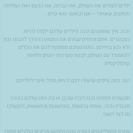
ילדים לומדים את השולם, את הברוגז, את הכעס ואת הסליחה
והחיבוק שאחרי – אם וכאשר הוא קיים.
זכרו, איך שתתנהגו ככה הילדים שלכם ילמדו להיות
כמבוגרים. אתם מהווים עבורם את התמונה והדרך להבנת נכון
ולא נכון בחייהם. התנהגותכם מספקת להם את הכלים
להתמודד עם העולם, לבנות מערכות יחסים ולפתור
קונפליקטים.
הנה כמה טיפים שיעזרו לכם להיות מודל חיובי לילדיכם:
תקשורת פתוחה וכנה:דברו עם בן או בת הזוג שלכם בצורה
מכבדת וכנה. שתפו ברגשות, במחשבות ובחששות, והקשיבו
גם לצד השני.
פתרון קונפליקטים בצורה בונה:הימנעו מריבים קולניים ופתרו