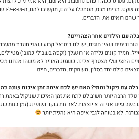
קום. פשוט ככה. דעתם נחשבת, היא שם, היא אמיתית. לרצות ל
ת שקט. תרימו מבט, תסתכלו עליהם, תקשיבו להם, ת-ש-א-ל-ו שאל
ך שהם רואים את הדברים.
לה עם הילדים אחר הצהריים?
 טוב ובימים שאין חוגים, יש לנו ריטואל קבוע שאני חוזרת מהע
ייל. תמיד קונים גלידה או רוגעלך (וקפה בשבילי כמובן) מטיילי
ים החצי שלי מצטרף אלינו. כשמזג האוויר לא משהו אנחנו מכיני
צאים כולם יחד בסלון, משחקים, מדברים, חיים.
לה עם ניקול ומתי? האם יש לכם איתה זמן איכות שונה כהי
נולד הרבה יותר חשוב לנו לתת את זמן האיכות שניקול באמת רוצ
בשבועיים אני והיא יוצאות לארוחת בוקר ושופינג (זמן בנות ש
ורגר. לא בטוחה לגבי איפה היא נהנית יותר