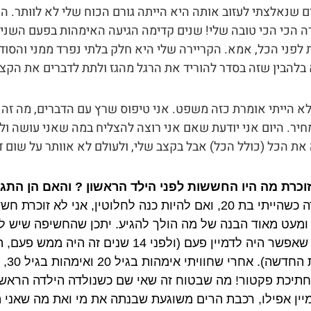
ם שנאלצתי לעזוב אותה היא הייתה גורם הכוח שלי לא לוותר. ה
 הכי הכי טובה שלי! שנים קדימה הגיעה האימהות בפעם השנייה
 לפני הכל, אמא. הקריירה שלי היא חלק בלתי נפרד ממני והסוד
בלהבין שזה בסדר להוריד את הרגל מהגז ולתת לדברים את הקצב
לא הייתי אומרת כזה משפט. אני טיפוס שרץ עם הדברים, מה זה
יר. היום אני יודעת שאם אני רוצה להצליח במה שאני עושה ול
ת הכל (כולל הכל) אבל בקצב שלי, ולעולם לא אוותר על שום ד
וכרת מה היו החששות לפני הילד הראשון ? והאם הן הת
ניקול נולדה כשהייתי בת 20, ואם להיות כנה לחלוטין, אני 
מעט מאוד הבנה של מה הולך להגיע. יתכן שהחשיפה שיש לנ
יותר ממה שאפשר היה לדמיין פעם (ולפני 14 
והתק
חתיכת פקטור! מה שבטוח זה שאי שם כשנולדה הילדה הראש
מיין אפילו, רכבת הרים משוגעת שבנתה את מי ואת מה שאני ה