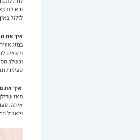
לתת להם מ
ובא לנו קצ
לזלזל באי
איך את מב
במזג אוויר
ויוצאים לט
ובשלב מסוי
טעימות ונמ
איך את מב
מאז שדילן 
איתה. פעם 
ולאכול המב