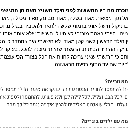
וכרת מה היו החששות לפני הילד השני? האם הן התגשמו
 אל תוך מציאות מאוד בשלה, מאוד מבינה, מאוד מכילה, מאוד 
 ניקול חישל אותי ברמות שקשה לתאר ולהסביר במילים, וכ
יה : הייתי באמת מוכנה! לא היו לי חששות שלא אוהב אותו 
 הילד הראשון לשני קטן מאוד, לא חששתי איך אסתדר כי הל
דיקה ההיריון הביתית, הרגשתי שהייתי מוכנה להכל, בעיקר ל
תם כי הרגשתי שאני צריכה לחוות את הכל בצורה הכי עוצמתי
יות שם עד הסוף בפעם הראשונה.
א טרייה?
-ר! להתמסר לחוויה המטורפת הזו שנקראת אימהות! להתמסר לכל
 לכל מבט וצליל, לכל לילה לבן ולא פשוט, להתמסר ולספוג אות
עלם , מבלי שאנחנו מצליחים להבין איך זה נגמר כל כך מהר.
א עם ילדים בוגרים?