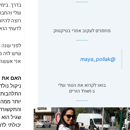
בדרך. בימי
שלי והחברה
רוצה להיות
לדעתי הוא 
מוזמנים לעקוב אחרי בטיקטוק
לפני שנה 
שיש לזה מח
@maya_pollak
אני אעשה א
האם את ז
בואו לקרוא את הטור שלי
ב-Ynet הורים
התלהבות ו
שגיל הוא 
יכולתי לד