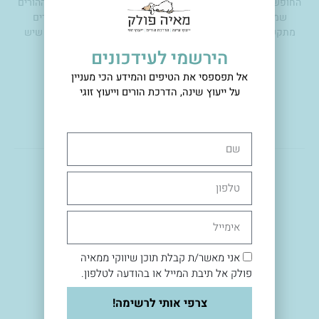
החופש הגדול כבר איתנו, אנחנו שבועיים בתוכו ויש הרבה מאיתנו ההורים
שמתכננים עם הקטנים טיסה ליעד בחו"ל. איזה כיף! כאשר הורים
מתקשרים אלי ומתייעצים איתי על משהו שחשוב להם, אני רואה שיש
ביקוש לשאלה ורצה למקלדת לכתוב לכם את התשובה
הירשמי לעידכונים
קראו עוד »
אל תפספסי את הטיפים והמידע הכי מעניין
על ייעוץ שינה, הדרכת הורים וייעוץ זוגי
<<הקודם
1
2
3
4
5
6
7
8
9
הבא>>
שם
טלפון
מתארחת
אימייל
אני מאשר/ת קבלת תוכן שיווקי ממאיה
פולק אל תיבת המייל או בהודעה לטלפון.
צרפי אותי לרשימה!