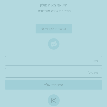
היי, אני מאיה פולק
מדריכת שינה מוסמכת.
המשיכו לקרוא
ש
ם
א
י
מ
י
הצטרפי אליי
י
ל
I
n