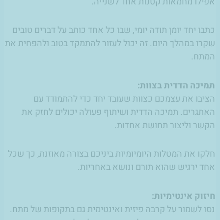
אפילו מחמאות קטנות אחד לשנייה.
כתבו יחד יומן תודה יומי, שבו כל אחד כותב על דברים טובים
שקרו במהלך היום. זה יכול לעזור להתמקד בטוב ולהפחית את
המתח.
תמיכה הדדית בצוות:
הציבו את עצמכם כצוות שעובד יחד כדי להתמודד עם
האתגרים. תמיכה הדדית ושיתוף פעולה יכולים לחזק את
הקשר וליצור תחושת אחדות.
חלקו את המטלות היומיומיות ביניכם בצורה מאוזנת, כך שכל
אחד ירגיש שהוא תורם ונושא באחריות.
חיזוק אינטימיות:
נסו לשמור על קרבה פיזית ואינטימית גם בתקופות של מתח.