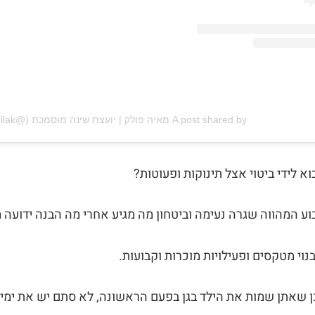
A post shared by מאיה פולק | יועצת שינה מוסמכת (@maya_pollak)
וא לידי ביטוי אצל תינוקות ופעוטות?
וע המהווה שגרה נעימה וביטחון מה מגיע אחרי מה הבנה ידועה
נוי מטקסים ופעילויות מוכרות וקבועות.
כן שאתן שמות את הילד בגן בפעם הראשונה, לא סתם יש את ימי