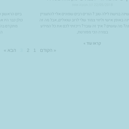
22/05/2018
תגובה אחת
שינה בגישת לילה טוב ? הורים רבים שפונים אלי להתעניין
ביום הראשון ש
ה באופן אישי וליווי צמוד שלי לרוב שואלים, אבל מה זה
כולן כבר היו 
ה? מה עושים ? איך זה עובד? ריכזתי לכם את כל המידע
מתקדם בהריו
בצורה הכי מפורטת,
הא
קראו עוד »
« הקודם
1
2
3
הבא »