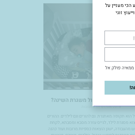
הכי מעניין על
יעוץ זוגי
 ממאיה פולק אל
ה!
אי לקחת חופש גדול משגרת השינה?
01/08/2018
3 תגובות
 הוא תקופה מאתגרת. גם להורים וגם לילדים. ההורים
וא מסגרת לילד, לגייס עזרה מסבא ומסבתא, לקחת
 מהעבודה, ישנן הוצאות כספיות מרובות ועוד כהנה