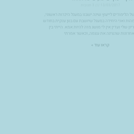
13/03/2017
3 תגובות
ל הלימודים לייעוץ שינה ישבנו במעגל היכרות ראשוני,
אמהות ואני היחידה במעגל שיושבת עם בטן ענקית בחודש
ן שלי ועדין אין לי מושג מזה להיות אמא. הייתי בין
חרונות שהציגה את עצמה, וכאשר אמרתי
קראו עוד »