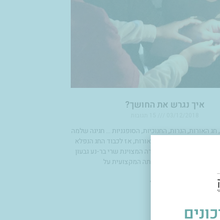
איך נגרש את החושך?
03/12/2018
15 תגובות
 חג האורות, הנרות, החנוכיות, הסופגניות … חגיגה שלמה
ם יחד. ואם אנחנו בעניין האורות, אז לכבוד החג הנפלא
צבת הפנים ויועצת התאורה המצוינת שרי בר-נע גבעון
תן ל"נס קפה קר" את דעתה המקצועית על
קראו עוד »
ונים