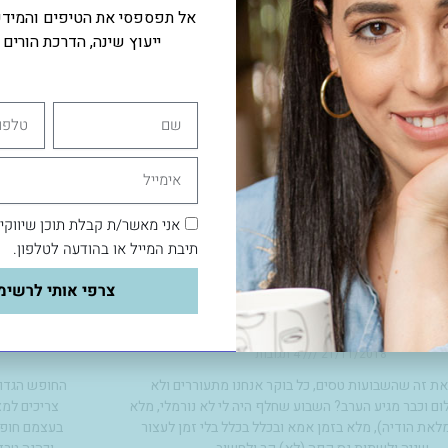
אל תפספסי את הטיפים והמידע 
ייעוץ שינה, הדרכת הורים וי
שם
טלפון
אימייל
אני מאשר/ת קבלת תוכן שיווקי
תיבת המייל או בהודעה לטלפון.
צרפי אותי לרשימ
מכאיב לי בלב
האם כד
21/11/2018
4 תגובות
את זה שהשבועות טסים, כל בוקר אנחנו מתעוררים ולא
החופש הגדול
ם וכבר מגיע הערב? השבוע שחלף היה לי לא נורמלי, מלא
צריכים למצ
לאת הודיה), מלא בזמן אמא ובכלל בכלל בלי זמן לעצור
בעצמם חופש