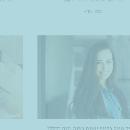
שניה ולשתות נס קפה (לא) קר ולחשוב.
וכהנה טרד
קראו עוד »
ך שינה בליווי יועצת שינה, מזה בכלל?