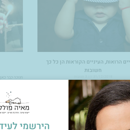
ים הרואות, העיניים הקוראות הן כל כך
חשובות
31/12/2018
3 תגובות
חנוכה כבר כאן,
להורים ולילדי
כירה אותי, אני אמא לצמודים, בהפרש של שנה ותשעה
גייסתי את מע
אנחנו מתגוררים בדירת שיכון קטנה, כאשר נולדו הבנים,
שת
 בריירה והילדים יצטרכו לחלוק חדר שינה משותף, לפחות
נעבור מדירת השיכון. בימים אלו כאשר יהונתן בכורי
קראו עוד »
הירשמי לעידכ