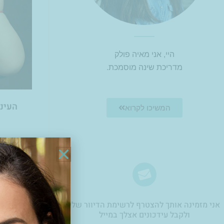
היי, אני מאיה פולק
מדריכת שינה מוסמכת.
העיני
המשיכו לקרוא
למי שלא מ
חודשים. 
הבנתי שאין
עד אשר 
אני מזמינה אותך להצטרף לרשימת הדיוור שלי
ולקבל עידכונים אצלך במייל​