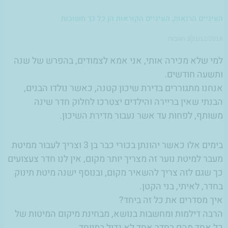
העיניים הרואות, העיניים הקוראות הן כל כך חשובות
31/12/2018
3 תגובות
למי שלא מכירה אותי, אני אמא לצמודים, בהפרש של שנה
ותשעה חודשים.
אנחנו מתגוררים בדירת שיכון קטנה, כאשר נולדו הבנים,
הבנתי שאין בריירה והילדים יצטרכו לחלוק חדר שינה
משותף, לפחות עד אשר נעבור מדירת השיכון.
בימים אלו כאשר יהונתן בכורי כבר בן 3 וצריך לעבור ממיטת
מעבר למיטת נוער זה מצריך יותר מקום, אין לנו חדר צעצועים
כך שגם לזה צריך להשאיר מקום, ובנוסף ישנה מיטת תינוק
בחדר, לאיתי, בני הקטן.
איך מסדרים את כל זה ביחד?
הרבה דילמות ומחשבות בנושא, מבחינת מיקום המיטות של
כל אחד מהם בחדר אחד לא גדול במיוחד.