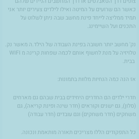
צופים דרך הטאבלטים או דרך המחשבים הניידים שלהם
כאשר הם שרועים על המיטה ואילו לילדים צעירים יותר אני
תמיד ממליצה לייחד פינת מחשב שבה ניתן לשלוט על
התכנים ועל השיימינג.
נק' מחשב יותר חשובה בפינת העבודה של הילד.ה מאשר נק.
טלויזיה על מנת לחשוף אותם לכמה שפחות קרינה מ WIFI
בבית.
אז הנה כמה הנחיות מלוות בתמונות:
חדרי ילדים הם החדרים היחידים בבית שבהם גם מארחים
(סלון), גם ישנים וקוראים (חדר שינה ופינת קריאה), גם
משחקים (חדר משחקים) וגם עובדים (חדר עבודה)
כל התפקודים הללו מצריכים תאורה מותאמת ונכונה.