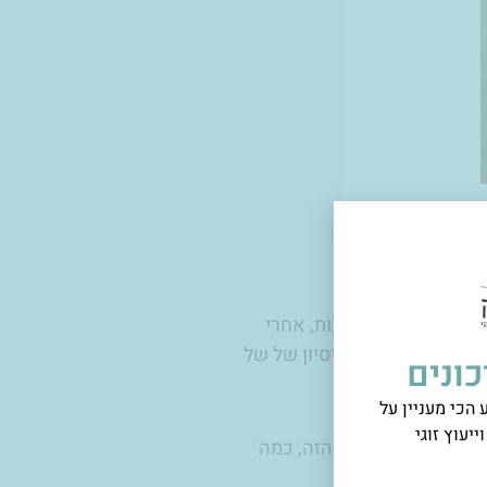
 ממש שטויות.
שות ובאותה הזדמנות, אחרי
זמנה את ערכת הניסיון של של
ונים
הכי מעניין על
ייעוץ זוגי
תי במוצר המדהים הזה, כמה
יתול רב פעמי.