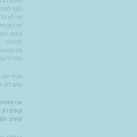
תחתון רב פ
הגוף לשים
וזה לא הכל
יש כאן סוד
כאשר אנחנ
לחלוטין.
מה שנשאר 
והודו לי על
פניתי יפה 
שגם לכן יה
אני מזמינ
קופון רק 
קופון : maya20 בהזמנת מינימום של 69 שקלים.