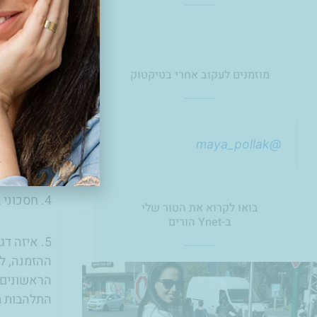
אני כאן כד
מוזמנים לעקוב אחרי בטיקטוק
1. בד מיקרופליז רך ונעים ששומר על תחושת יובש ויש גם כותנה אורגנית.
2. בד חיצוני עמיד לנוזלים ששומר עליהם בתוך התחתונים עצמם.
@maya_pollak
3.כל כך חשוב לסביבה שלנו !!
4. חסכוני בצורה יוצאת דופן לכיס שלנו ולנו ההורים יש מספיק הוצאות, אני בטח לא מחדשת לכם.
בואו לקרוא את הטור שלי
ב-Ynet הורים
5. איזה ד
ההזמנה, ל
הראשונים 
התלהבות מ