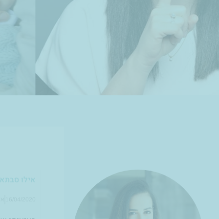
אילו סבתא 
16/04/2020
אי