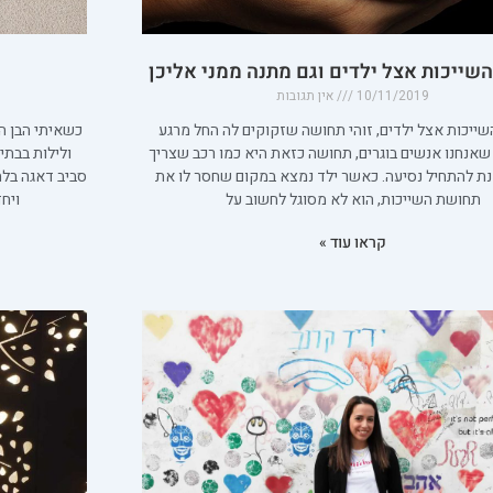
שייכות אצל ילדים וגם מתנה ממני אליכן
10/11/2019
אין תגובות
ייכות אצל ילדים, זוהי תחושה שזקוקים לה החל מרגע
כשאיתי הבן הק
שאנחנו אנשים בוגרים, תחושה כזאת היא כמו רכב שצריך
ולילות בבתי
ת להתחיל נסיעה. כאשר ילד נמצא במקום שחסר לו את
סביב דאגה בלת
תחושת השייכות, הוא לא מסוגל לחשוב על
ויח
קראו עוד »