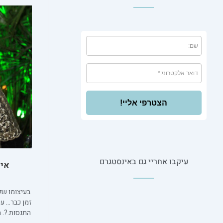
הצטרפי אליי!
עיקבו אחריי גם באינסטגרם
איל
בעיצומו של 
0
זמן כבר… עו
התנסות.?. 