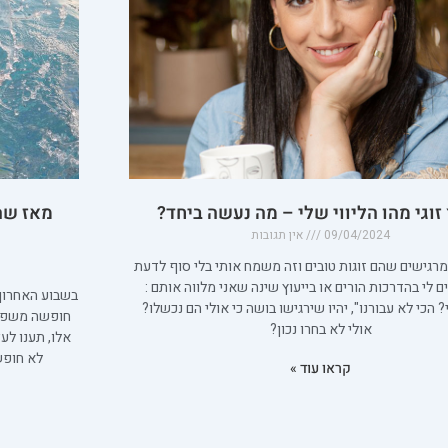
 זוגי מהו הליווי שלי – מה נעשה ביחד?
מאז שה
09/04/2024
אין תגובות
מרגישים שהם זוגות טובים וזה משמח אותי בלי סוף לדעת
ם לי בהדרכות הורים או בייעוץ שינה שאני מלווה אותם :
בשבוע האחרון
י? הכי לא עבורנו", יהיו שירגישו בושה כי אולי הם נכשלו?
חופשה משפחת
אולי לא בחרו נכון?
אלו, תענו ל
לא חופשה
קראו עוד »