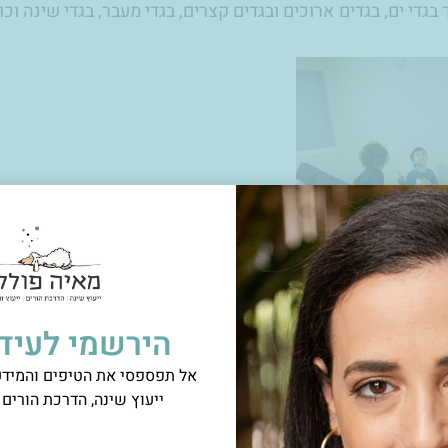
בגדי ים, בגדים ארוכים ובגדים קצרים, בגדי מעבר, בגדי שינה וכו
הירשמי לעידכ
אל תפספסי את הטיפים והמידע 
עשינו השבוע? –
לאחר ניקיונות ומיונים, החלטתי שמהקמח אנחנ
ייעוץ שינה, הדרכת הורים ו
ק עצמו ומשם לרוטב העגבניות, פיזור הגבינה הצהובה, תוספת ל