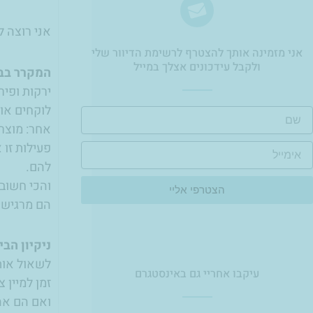
אני רוצה ל
אני מזמינה אותך להצטרף לרשימת הדיוור שלי
ולקבל עידכונים אצלך במייל​
המקרר בב
ירקות ופיר
לוקחים או
ם
אחר: מוצרי
פעילות זו 
ימייל
להם.
והכי חשוב
הצטרפי אליי
הם מרגישים
ניקיון הבי
לשאול אות
עיקבו אחריי גם באינסטגרם
זמן למיין 
ואם הם אהב