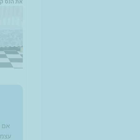
את הנס קפ
אם א
עצמא