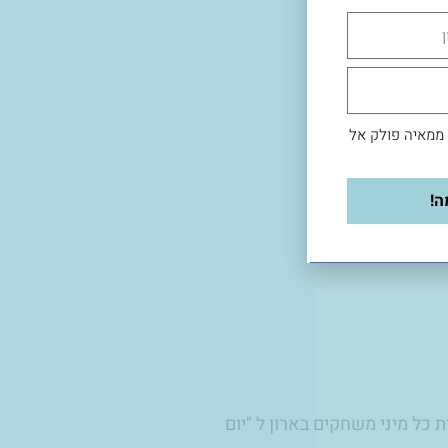
 ממאיה פולק אל
ה!
כל מיני משחקים בארון ל "יום