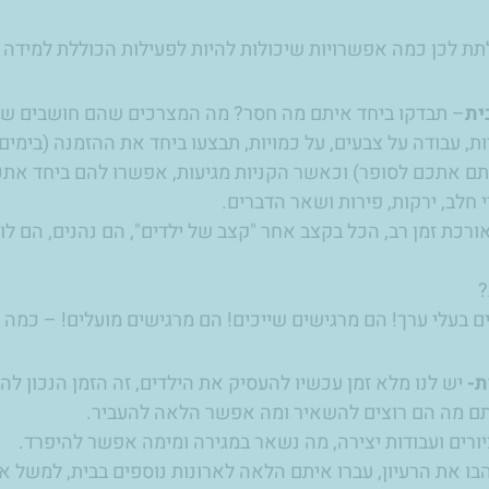
תת לכן כמה אפשרויות שיכולות להיות לפעילות הכוללת למידה ב
ית
– תבדקו ביחד איתם מה חסר? מה המצרכים שהם חושבים שי
ות, עבודה על צבעים, על כמויות, תבצעו ביחד את ההזמנה (בימי
תם אתכם לסופר) וכאשר הקניות מגיעות, אפשרו להם ביחד אתכם
 חלב, ירקות, פירות ושאר הדברים.
אורכת זמן רב, הכל בקצב אחר "קצב של ילדים", הם נהנים, הם לו
?
 בעלי ערך! הם מרגישים שייכים! הם מרגישים מועלים! – כמה בי
ת-
יש לנו מלא זמן עכשיו להעסיק את הילדים, זה הזמן הנכון לה
ם מה הם רוצים להשאיר ומה אפשר הלאה להעביר.
ציורים ועבודות יצירה, מה נשאר במגירה ומימה אפשר להיפרד.
ו את הרעיון, עברו איתם הלאה לארונות נוספים בבית, למשל ארו