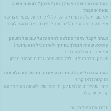
האם את מרגישה שיש לך זמן לעצמך? לעשות משהו
שאת אוהבת?
אני עובדת על זה תמידית. הכי קל לי לוותר על עצמי ומצד שני
אני יודעת כמה אני נפלאה יותר לכולם כשאני דואגת לעצמי.
נשמח לקבל מימך המלצה לאמהות על שם של משחק
קופסא שהוא מומלץ בעיניך ולאיזה גיל הוא מיועד?
אני אוהבת את למה כובע.
משחק נהדר מגיל 3 ולכל המשפחה. זריזות הבחנה וזכרון.
האם את מצליחה להיות ברגע אחד ביום של נחת ולשתות
נס קפה (לא) קר ?
אחרי שהילדים הולכים לגן, זה הזמן שלי,לשתות הפוך מר עם
קוביית שוקולד.
תכירו את מיטל ברשת: