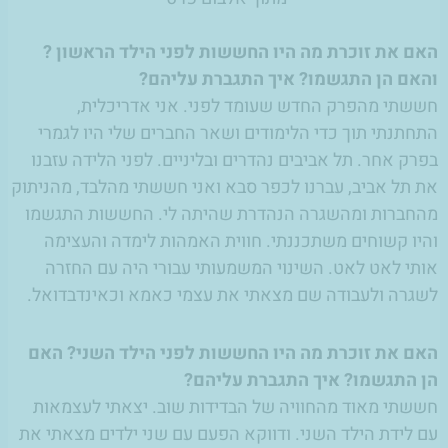
האם את זוכרת מה היו החששות לפני הילד הראשון ?
והאם הן התגשמו? איך התגברת עליהם?
חששתי מהפרק החדש שעומד לפני. אני אדריכלית,
התחתנתי תוך כדי הלימודים ושאר החברים שלי היו לגמרי
בפרק אחר. תל אביבים נהדרים ובליניים. לפני הלידה עזבנו
את תל אביב, עברנו לכפר סבא ואני חששתי מהלבד, מהניתוק
מהחברות ומהשגרה הנהדרת שהיתה לי. החששות התגשמו
והיו קשוחים משתכננתי. חווית האמהות לימדה והעצימה
אותי לאט לאט. השינוי המשמעותי עבורי היה עם החזרה
לשגרה ולעבודה שם מצאתי את עצמי כאמא וכאינדבדואל.
האם את זוכרת מה היו החששות לפני הילד השני? האם
הן התגשמו? איך התגברת עליהם?
חששתי מאוד מהחוויה של הבדידות שוב. יצאתי לעצמאות
עם לידת הילד השני. ודווקא הפעם עם שני ילדים מצאתי את