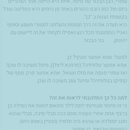
עופרי, הבן הבכור של מיטל, איתו היא הייתה אחר הצהריים
ביום חול כמו רובנו ההורים באחד מן הימים היא החליטה שכל
בקשותיו נענות ב "כן".
היא תעדה את זה דרך תמונות והעלתה לסטורי משגע וסוחף
ואני? התמוגגתי מכל רגע ואפילו לקחתי את זה ליישום עם
יהונתן, בני הבכור.
למשל: אמא אפשר חטיף? כן.
אמא אפשר טלוויזיה? (חרמנא ליצלן), מיטל משיבה לו שכן!
ואז עופרי מנסה את מזלו ושואל: אמא אפשר פרק נוסף של
קופיקו בטלוויזיה? ומיטל שוב משיבה לו שכן.
למה כל כך התלהבתי לראות את זה?
כי זה מיוחד מבחינתי לתת לילד פתאום לחוות את המילה כן
ברצף אחת אחרי השניה סתם ככה מבלי סיבה, מבלי שהוא
חוגג יומולדת או שהוא היה תלמיד מצטיין באותו היום.
בפשטות שכזאת, כן אפשר.