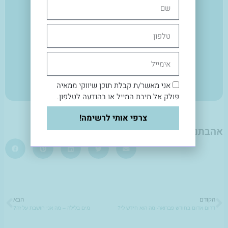
שם
טלפון
לומדים לישון בכיף
אימייל
אני מאשר/ת קבלת תוכן שיווקי ממאיה
פולק אל תיבת המייל או בהודעה לטלפון.
צרפי אותי לרשימה!
אהבתם? שתפו עם חברים:
הקודם
הבא
ם
הבא
דרום אדום בחודש פברואר- מה הוא חידש לי?
מים בלילה – מה אני חושבת על זה?