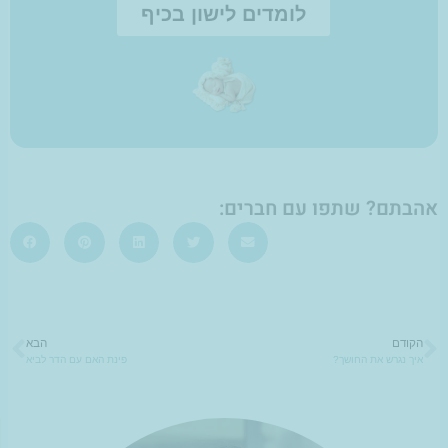
לומדים לישון בכיף
אהבתם? שתפו עם חברים:
הקודם
הבא
ם
הבא
איך נגרש את החושך?
פינת האם עם הדר לביא