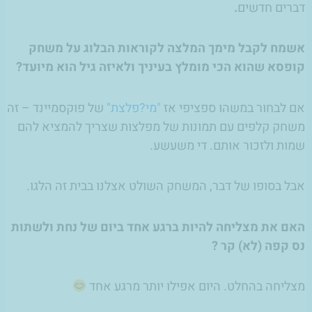
דברים חדשים
.
אשמח לקבל מימך המלצה לקוראות הבלוג על משחק
קופסא שהוא הכי מומלץ בעיניך ולאיזה גיל הוא מיועד?
אם לבחור במשהו ספציפי אז
"מי?פלצת"
של פוקסמיינד – זה
משחק קלפים עם תמונות של מפלצות שצריך להמציא להם
שמות ולזכור אותם. די משעשע.
אבל בסופו של דבר, המשחק השולט אצלנו בבית זה הלגו.
האם את מצליחה להיות ברגע אחד ביום של נחת ולשתות
נס קפה (לא) קר ?
מצליחה בהחלט. היום אפילו יותר מרגע אחד