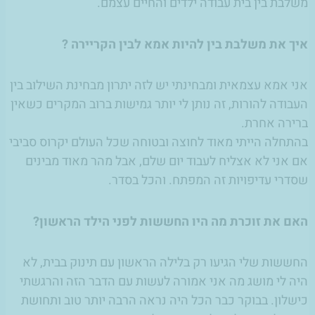
משלבת בין בית עבודה ילדים והחיים עצמם.
איך את משלבת בין להיות אמא לבין הקריירה ?
אני אמא עצמאית ומבחינתי יש לזה יתרון מבחינת השילוב בין
העבודה להורות, זה נותן לי יותר גמישות ברוב המקרים כשאין
ברירה אחרת.
בהתחלה הייתי מאוד לחוצה ובטוחה שכל העולם יקרוס סביבי
אם אני לא אצליח לעבוד יום שלם, אבל מהר מאוד מבינים
שסדרי עדיפויות זה המפתח. והכל בסדר.
האם את זוכרת מה היו החששות לפני הילד הראשון?
החששות שלי הגיעו רק בלילה הראשון עם תינוק בבית, לא
היה לי מושג מה אני אמורה לעשות עם הדבר הזה והרגשתי
כישלון. בבוקר כבר הכל היה נראה הרבה יותר טוב ותחושת