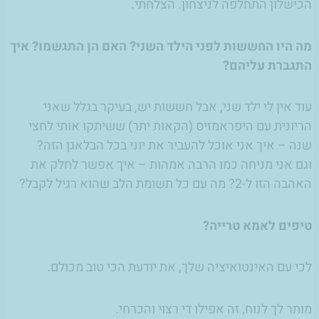
הכישלון התחלפה לניצחון. הצלחתי.
מה היו החששות לפני הילד השני? האם הן התגשמו? איך
התגברת עליהם?
עוד אין לי ילד שני, אבל חששות יש, בעיקר בגלל שאני
הריונית עם היפראמזיס (הקאות יתר) ששיתקו אותי לחצי
שנה – איך אני אוכל להעביר את יוני בכל הבלאגן הזה?
וגם אני מניחה כמו הרבה אמהות – איך אפשר לחלק את
האהבה הזו ל-2? מה עם כל תשומת הלב שהוא רגיל לקבל?
טיפים לאמא טרייה?
לכי עם האינטואיציה שלך, את יודעת הכי טוב מכולם.
מותר לך לנוח, זה אפילו די רצוי והכרחי.