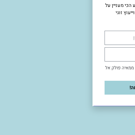
הכי מעניין על
יעוץ זוגי
 ממאיה פולק אל
ה!